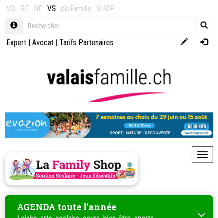
VD
GE
NE
VS
dieFamilie
SHOP
Expert
|
Avocat
|
Tarifs Partenaires
Toggl
AGENDA toute l'année