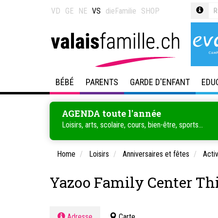
VD
GE
NE
VS
dieFamilie
SHOP
BÉBÉ
PARENTS
GARDE D'ENFANT
EDU
AGENDA toute l'année
Loisirs, arts, scolaire, cours, bien-être, sports...
Home
Loisirs
Anniversaires et fêtes
Activ
Yazoo Family Center Thi
Adresse
Carte