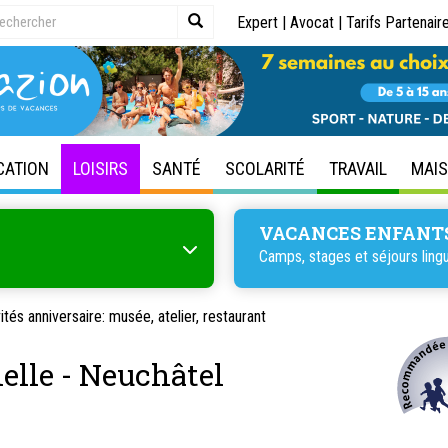
Expert
|
Avocat
|
Tarifs Partenair
CATION
LOISIRS
SANTÉ
SCOLARITÉ
TRAVAIL
MAI
VACANCES ENFANT
Camps, stages et séjours lingu
ités anniversaire: musée, atelier, restaurant
elle - Neuchâtel