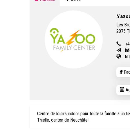
Yazoo
Les Bro
2075
T
+4
in
ht
Fac
Ag
Centre de loisirs indoor pour toute la famille à un 
Thielle, canton de Neuchâtel