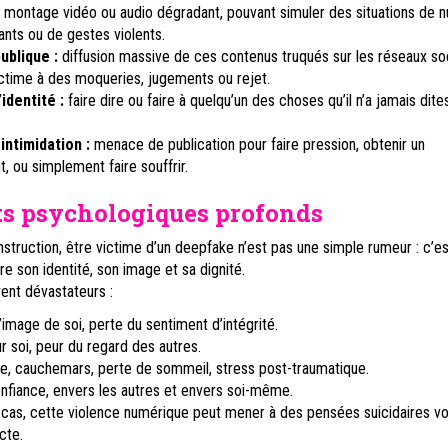
:
montage vidéo ou audio dégradant, pouvant simuler des situations de n
nts ou de gestes violents.
ublique :
diffusion massive de ces contenus truqués sur les réseaux so
ictime à des moqueries, jugements ou rejet.
identité :
faire dire ou faire à quelqu’un des choses qu’il n’a jamais dite
intimidation :
menace de publication pour faire pression, obtenir un
 ou simplement faire souffrir.
ts psychologiques profonds
struction, être victime d’un deepfake n’est pas une simple rumeur : c’e
e son identité, son image et sa dignité.
ent dévastateurs :
l’image de soi, perte du sentiment d’intégrité.
ur soi, peur du regard des autres.
se, cauchemars, perte de sommeil, stress post-traumatique.
nfiance, envers les autres et envers soi-même.
 cas, cette violence numérique peut mener à des pensées suicidaires vo
cte.