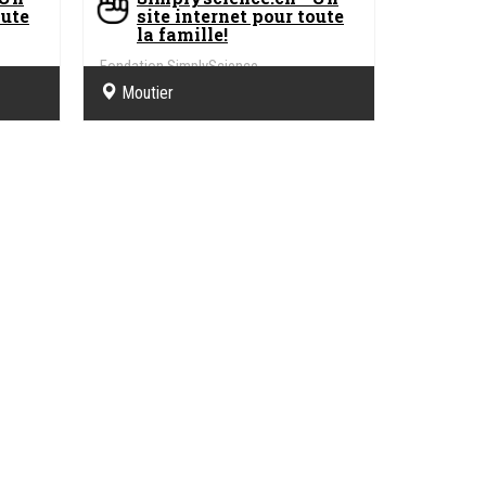
oute
site internet pour toute
la famille!
Fondation SimplyScience
Moutier