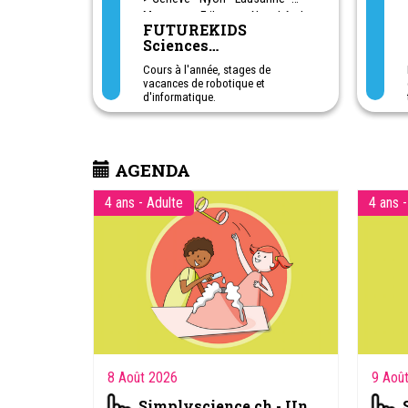
Montreux - Fribourg - Neuchâtel et
FUTUREKIDS
Sion
Sciences
informatiques &
Cours à l'année, stages de
Robotique.
vacances de robotique et
d'informatique.
Des réductions pour les filles
pendant les stages des vacances
de février et mars/avril.
De 5 à 16 ans : création de jeux
AGENDA
vidéo, programmation, robotique,
animation, conception 3D...
Activités STEM
4 ans - Adulte
4 ans -
INSCRIPTIONS EN LIGNE DEPUIS
NOTRE SITE WEB
8 Août 2026
9 Aoû
Simplyscience.ch - Un