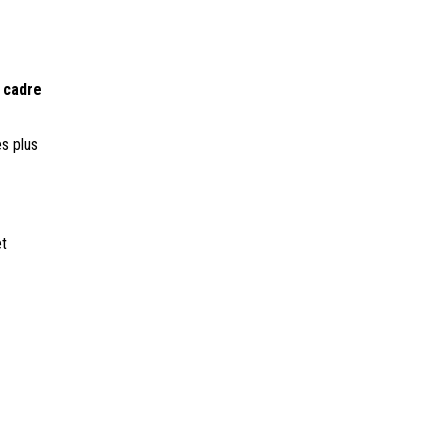
e
cadre
es plus
et