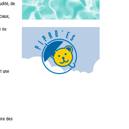
udité, de
ciaux,
s ou
st une
ire des