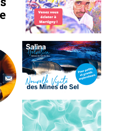
es
ce