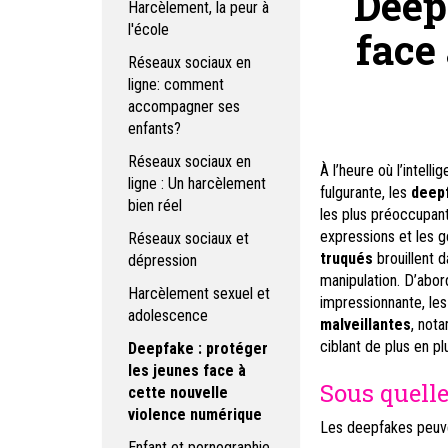
Deep
Harcèlement, la peur à
l'école
face
Réseaux sociaux en
ligne: comment
accompagner ses
enfants?
Réseaux sociaux en
À l’heure où l’intelli
ligne : Un harcèlement
fulgurante, les
deep
bien réel
les plus préoccupants
expressions et les 
Réseaux sociaux et
truqués
brouillent d
dépression
manipulation. D’abo
Harcèlement sexuel et
impressionnante, le
adolescence
malveillantes
, not
ciblant de plus en p
Deepfake : protéger
les jeunes face à
Sous quelle
cette nouvelle
violence numérique
Les deepfakes peuven
Enfant et pornographie