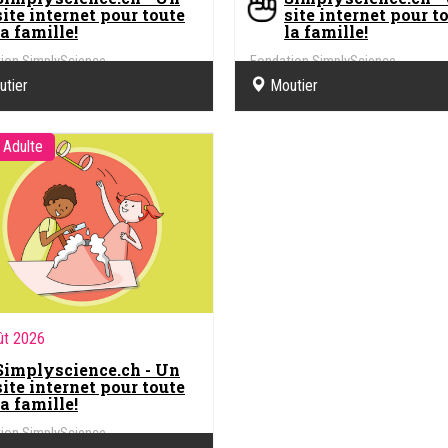
site internet pour toute
site internet pour t
la famille!
la famille!
ion SimplyScience
Fondation SimplyScience
utier
Moutier
 Adulte
ût 2026
Simplyscience.ch - Un
site internet pour toute
la famille!
ion SimplyScience