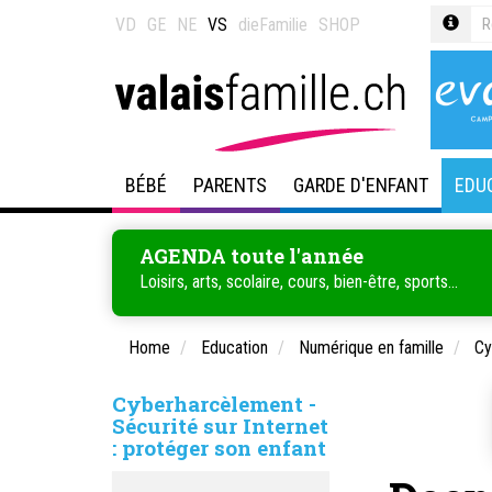
VD
GE
NE
VS
dieFamilie
SHOP
BÉBÉ
PARENTS
GARDE D'ENFANT
EDU
AGENDA toute l'année
Loisirs, arts, scolaire, cours, bien-être, sports...
Home
Education
Numérique en famille
Cy
Cyberharcèlement -
Sécurité sur Internet
: protéger son enfant