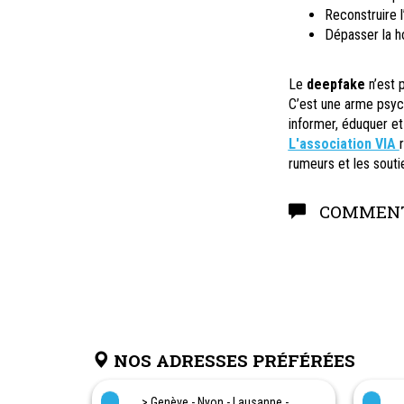
Reconstruire l
Dépasser la hon
Le
deepfake
n’est 
C’est une arme psych
informer, éduquer et
L'association VIA
rumeurs et les soutie
COMMENT
NOS ADRESSES PRÉFÉRÉES
> Genève - Nyon - Lausanne -