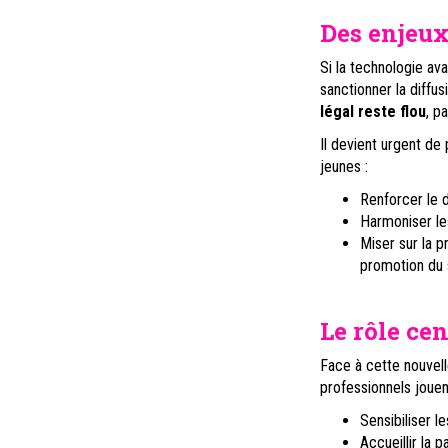
Des enjeux
Si la technologie ava
sanctionner la diffus
légal reste flou
, p
Il devient urgent de 
jeunes :
Renforcer le dr
Harmoniser les
Miser sur la p
promotion du 
Le rôle ce
Face à cette nouvell
professionnels jouent
Sensibiliser l
Accueillir la 