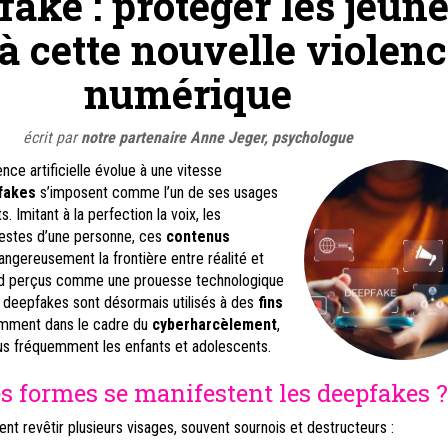
fake : protéger les jeun
 à cette nouvelle violen
numérique
écrit par
notre partenaire Anne Jeger, psychologue
gence artificielle évolue à une vitesse
fakes
s’imposent comme l’un de ses usages
. Imitant à la perfection la voix, les
gestes d’une personne, ces
contenus
angereusement la frontière entre réalité et
rd perçus comme une prouesse technologique
s deepfakes sont désormais utilisés à des
fins
amment dans le cadre du
cyberharcèlement
,
lus fréquemment les enfants et adolescents.
s formes se manifestent les deepfakes ?
t revêtir plusieurs visages, souvent sournois et destructeurs :