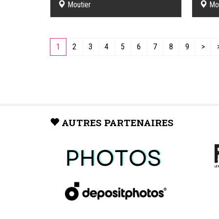
Moutier
Mo
1
2
3
4
5
6
7
8
9
>
AUTRES PARTENAIRES