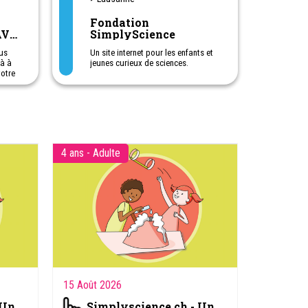
Fondation
AVP
SimplyScience
us
Un site internet pour les enfants et
jà à
jeunes curieux de sciences.
votre
Articles, expériences faciles à faire
à la maison. Animations lors de
manifestations destinées aux
familles.
La fondation SimplyScience, dont le
siège est à Zurich, a pour but
4 ans - Adulte
d’éveiller l’intérêt pour les sciences
auprès des enfants et des jeunes de
8 à 18 ans.
Elle est soutenue par des
entreprises qui ont à cœur
d’encourager la relève dans les
domaines des mathématiques,
sciences naturelles et de l’ingénieur
(MINT).
Elle collabore également avec
d’autres organisations actives dans
la promotion des sciences auprès
15 Août 2026
des jeunes.
 Un
Simplyscience.ch - Un