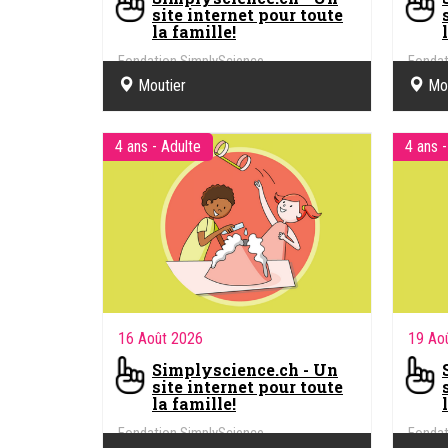
site internet pour toute
la famille!
Fondation SimplyScience
Fondat
Moutier
Mo
4 ans - Adulte
4 ans -
16 Août 2026
19 Ao
Simplyscience.ch - Un
site internet pour toute
la famille!
Fondation SimplyScience
Fondat