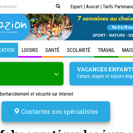
Expert
|
Avocat
|
Tarifs Partenair
CATION
LOISIRS
SANTÉ
SCOLARITÉ
TRAVAIL
MAI
VACANCES ENFANT
Camps, stages et séjours lingu
berharcèlement et sécurité sur Internet
Contactez nos spécialistes