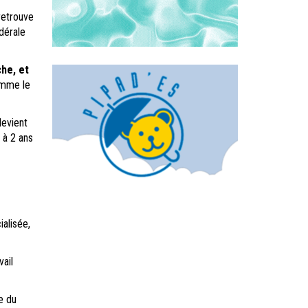
retrouve
dérale
che, et
omme le
devient
 à 2 ans
alisée,
vail
e du