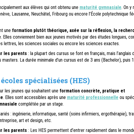
incipalement aux élèves qui ont obtenu une
maturité gymnasiale
. On y 
enève, Lausanne, Neuchâtel, Fribourg ou encore l’École polytechnique fé
.
nt une
formation plutôt théorique, axée sur la réflexion, la recher
e
. Elles conviennent bien aux jeunes motivés par des études longues, c
les lettres, les sciences sociales ou encore les sciences exactes.
r les parents
: la plupart des cursus se font en français, mais l’anglais 
s masters. La durée minimale d’un cursus est de 3 ans (Bachelor), puis 1
 écoles spécialisées (HES)
our les jeunes qui souhaitent une
formation concrète, pratique et
te
. Elles sont accessibles après une
maturité professionnelle
ou spéci
mnasiale
complétée par un stage.
iés : ingénierie, informatique, santé (soins infirmiers, ergothérapie), tra
treprise, art et design, etc.
ur les parents
: Les HES permettent d’entrer rapidement dans le mond