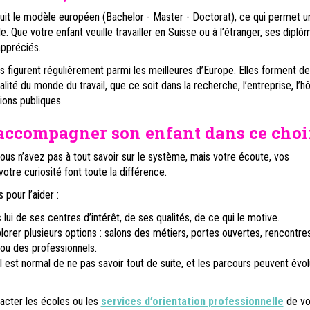
uit le modèle européen (Bachelor - Master - Doctorat), ce qui permet u
le. Que votre enfant veuille travailler en Suisse ou à l’étranger, ses diplô
appréciés.
figurent régulièrement parmi les meilleures d’Europe. Elles forment d
alité du monde du travail, que ce soit dans la recherche, l’entreprise, l’hô
tions publiques.
ccompagner son enfant dans ce choi
vous n’avez pas à tout savoir sur le système, mais votre écoute, vos
tre curiosité font toute la différence.
 pour l’aider :
lui de ses centres d’intérêt, de ses qualités, de ce qui le motive.
lorer plusieurs options : salons des métiers, portes ouvertes, rencontre
 ou des professionnels.
il est normal de ne pas savoir tout de suite, et les parcours peuvent évo
acter les écoles ou les
services d’orientation professionnelle
de vo