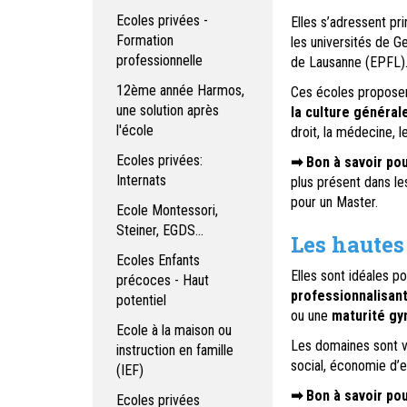
Ecoles privées -
Elles s’adressent pr
Formation
les universités de G
professionnelle
de Lausanne (EPFL)
12ème année Harmos,
Ces écoles propose
une solution après
la culture général
l'école
droit, la médecine, 
Ecoles privées:
➡ Bon à savoir pou
Internats
plus présent dans le
pour un Master.
Ecole Montessori,
Steiner, EGDS...
Les hautes
Ecoles Enfants
Elles sont idéales p
précoces - Haut
professionnalisan
potentiel
ou une
maturité gy
Ecole à la maison ou
Les domaines sont var
instruction en famille
social, économie d’en
(IEF)
➡ Bon à savoir po
Ecoles privées