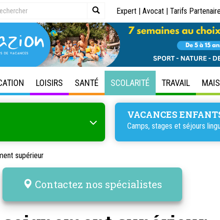
Expert
|
Avocat
|
Tarifs Partenair
CATION
LOISIRS
SANTÉ
SCOLARITÉ
TRAVAIL
MAI
VACANCES ENFANT
Camps, stages et séjours lingu
ment supérieur
Contactez nos spécialistes