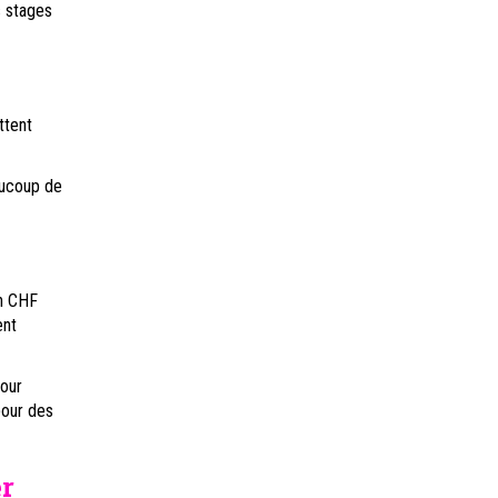
s stages
ttent
aucoup de
on CHF
ent
pour
pour des
r