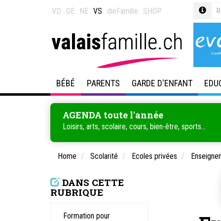
VD
GE
NE
VS
dieFamilie
SHOP
BÉBÉ
PARENTS
GARDE D'ENFANT
EDU
AGENDA toute l'année
Loisirs, arts, scolaire, cours, bien-être, sports...
Home
Scolarité
Ecoles privées
Enseigne
DANS CETTE
RUBRIQUE
Formation pour