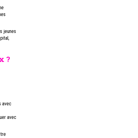
ne
mes
es jeunes
pital,
x ?
s avec
luer avec
tre