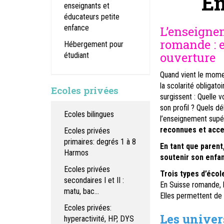
En
enseignants et
éducateurs petite
enfance
L’enseigne
romande : e
Hébergement pour
ouverture
étudiant
Quand vient le momen
la scolarité obligat
Ecoles privées
surgissent : Quelle v
son profil ? Quels d
Ecoles bilingues
l’enseignement supé
reconnues et acce
Ecoles privées
primaires: degrés 1 à 8
En tant que parent
Harmos
soutenir son enfan
Ecoles privées
Trois types d’écol
secondaires I et II :
En Suisse romande, l
matu, bac...
Elles permettent de 
Ecoles privées:
Les univer
hyperactivité, HP, DYS