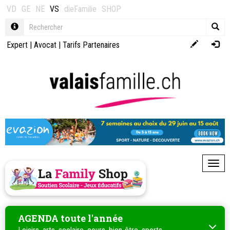
VD
GE
NE
VS
dieFamilie
SHOP
Expert
|
Avocat
|
Tarifs Partenaires
Toggl
AGENDA toute l'année