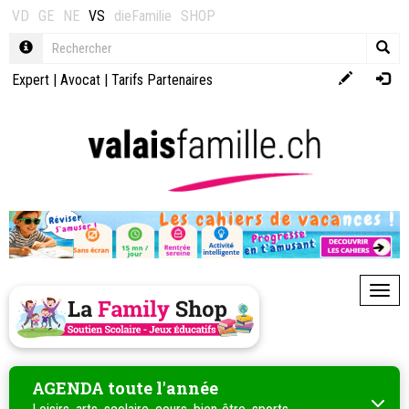
VD
GE
NE
VS
dieFamilie
SHOP
Expert
|
Avocat
|
Tarifs Partenaires
Toggl
AGENDA toute l'année