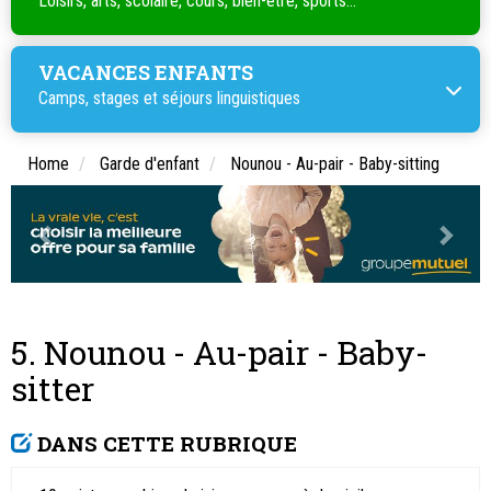
Loisirs, arts, scolaire, cours, bien-être, sports...
VACANCES ENFANTS
Camps, stages et séjours linguistiques
Home
Garde d'enfant
Nounou - Au-pair - Baby-sitting
5. Nounou - Au-pair - Baby-
sitter
DANS CETTE RUBRIQUE