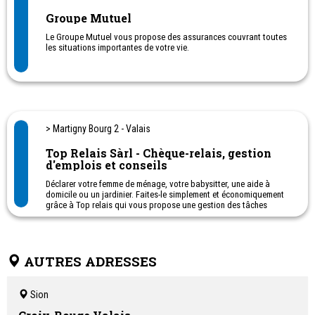
Groupe Mutuel
Le Groupe Mutuel vous propose des assurances couvrant toutes
les situations importantes de votre vie.
> Martigny Bourg 2 - Valais
Top Relais Sàrl - Chèque-relais, gestion
d'emplois et conseils
Déclarer votre femme de ménage, votre babysitter, une aide à
domicile ou un jardinier. Faites-le simplement et économiquement
grâce à Top relais qui vous propose une gestion des tâches
administratives (salaires et assurances sociales), d’une manière
efficace.
Nous répondons à vos appels : du lundi au vendredi de 8h30 à
AUTRES ADRESSES
11h30
Notre bureau est ouvert : tous les jours de 8h30 à 11h30 et de 14h
à 17h
Sion