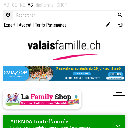
VD
GE
NE
VS
dieFamilie
SHOP
Expert
|
Avocat
|
Tarifs Partenaires
Toggl
AGENDA toute l'année