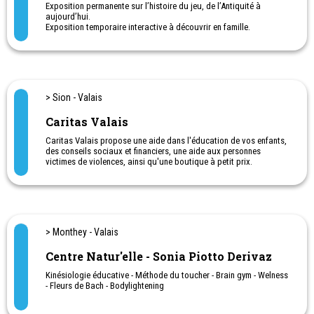
Exposition permanente sur l’histoire du jeu, de l’Antiquité à
aujourd’hui.
Exposition temporaire interactive à découvrir en famille.
Salle de jeux en libre accès avec snack et boissons
Boutique de jeux pour tous les âges
Animations et ateliers pour enfants et familles
Anniversaires pour enfants
Activités pour entreprises (team building) et location de salles
> Sion - Valais
Caritas Valais
Caritas Valais propose une aide dans l'éducation de vos enfants,
des conseils sociaux et financiers, une aide aux personnes
victimes de violences, ainsi qu'une boutique à petit prix.
> Monthey - Valais
Centre Natur'elle - Sonia Piotto Derivaz
Kinésiologie éducative - Méthode du toucher - Brain gym - Welness
- Fleurs de Bach - Bodylightening