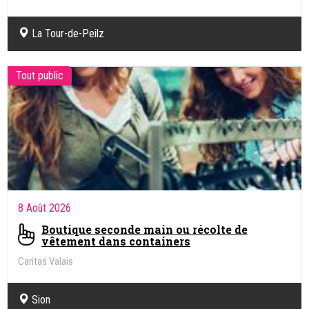
La Tour-de-Peilz
Tout public
8 Août 2026
Boutique seconde main ou récolte de
vêtement dans containers
Caritas Valais
Sion