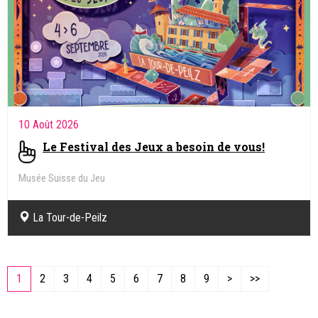
10 Août 2026
Le Festival des Jeux a besoin de vous!
Musée Suisse du Jeu
La Tour-de-Peilz
1
2
3
4
5
6
7
8
9
>
>>