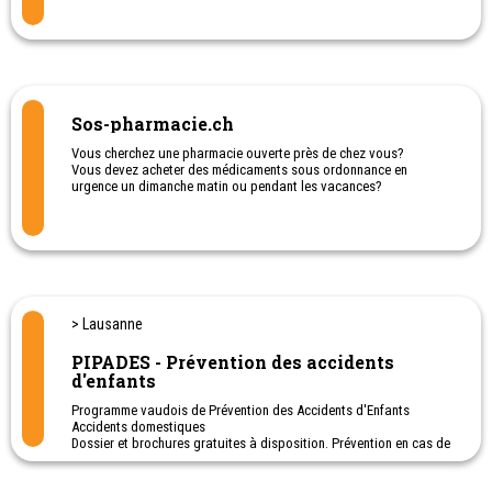
Garde d'urgence à domicile d'enfant malade si les parents doivent
travailler et ou si les parents sont malades ou traversent une
période difficile
Service des proche-aidants
Section valaisanne
Prévention santé, migrants
Sos-pharmacie.ch
Vous cherchez une pharmacie ouverte près de chez vous?
Vous devez acheter des médicaments sous ordonnance en
urgence un dimanche matin ou pendant les vacances?
Ou téléphoner à la centrale des médecins 0848 133 133
> Lausanne
PIPADES - Prévention des accidents
d'enfants
Programme vaudois de Prévention des Accidents d'Enfants
Accidents domestiques
Dossier et brochures gratuites à disposition. Prévention en cas de
brûlure, d'ingestion de poison, de chute...
Centre de référence des infirmières petite enfance