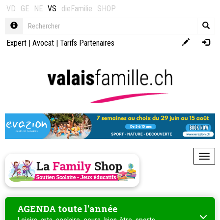
VD
GE
NE
VS
dieFamilie
SHOP
Expert
|
Avocat
|
Tarifs Partenaires
Toggl
AGENDA toute l'année