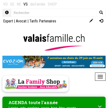
VD
GE
NE
VS
dieFamilie
SHOP
Expert
|
Avocat
|
Tarifs Partenaires
Toggl
AGENDA toute l'année