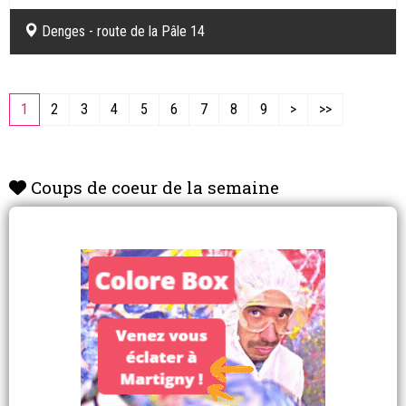
Denges - route de la Pâle 14
1
2
3
4
5
6
7
8
9
>
>>
Coups de coeur de la semaine