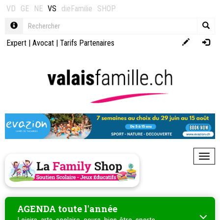
VD
GE
NE
VS
dieFamilie
SHOP
Expert
|
Avocat
|
Tarifs Partenaires
Toggl
AGENDA toute l'année