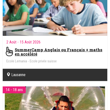
2 Août
- 15 Août 2026
SummerCamp Anglais ou Français + maths
en accéléré
Ecole Lemania - Ecole privée suisse
Lausanne
14 - 18 ans