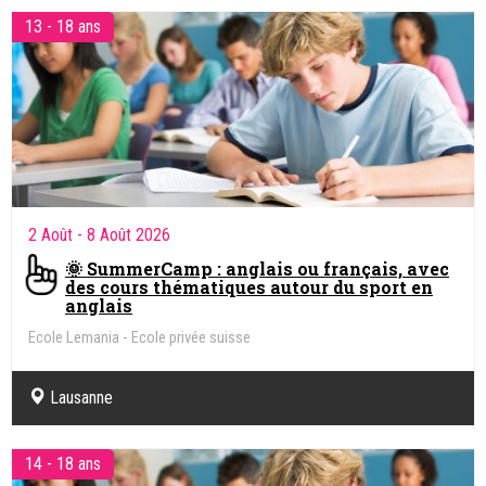
13 - 18 ans
2 Août
- 8 Août 2026
🌞 SummerCamp : anglais ou français, avec
des cours thématiques autour du sport en
anglais
Ecole Lemania - Ecole privée suisse
Lausanne
14 - 18 ans