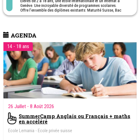
Elèves de 2 à 18 ans, une école internationale et un internat à
Genève. Une incroyable diversité de programmes scolaires.
Offre l'ensemble des diplômes existants: Maturité Suisse, Bac
français, Bac international et High School Diploma. Plus de 110
nationalités sont représentées.
Externat et internat
Camp de vacances de ski - Camp de vacances février - printemps -
AGENDA
été. (Musique, bricolage, peinture, cuisine, jeux olympiques,
chasse au trésor et une excursion en forêt.)
14 - 18 ans
26 Juillet
- 8 Août 2026
SummerCamp Anglais ou Français + maths
en accéléré
Ecole Lemania - Ecole privée suisse