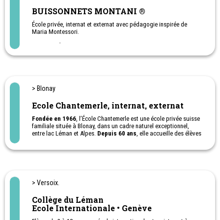
BUISSONNETS MONTANI ®
École privée, internat et externat avec pédagogie inspirée de
Maria Montessori.
SCOLARITÉ OBLIGATOIRE
- Cycle d’orientation (9CO à 11CO)
SECONDAIRE II
- Maturité suisse
- Baccalauréat français
> Blonay
- 12ème année d’Orientation-Raccordement (OR)
Ecole Chantemerle, internat, externat
Fondée en 1966
, l’École Chantemerle est une école privée suisse
familiale située à Blonay, dans un cadre naturel exceptionnel,
entre lac Léman et Alpes.
Depuis 60 ans
, elle accueille des élèves
de la primaire à la maturité fédérale, en internat ou en externat, et
propose également le
RAC
, ainsi que
les programmes
internationaux IGCSE et A Levels.
L’école offre un environnement éducatif personnalisé, à taille
humaine, international et profondément bienveillant.
Camps de vacances d'été, en internat ou à la journée ou demi-
> Versoix.
journée
Cadre familiale - Education positive
Collège du Léman
Ecole Internationale • Genève