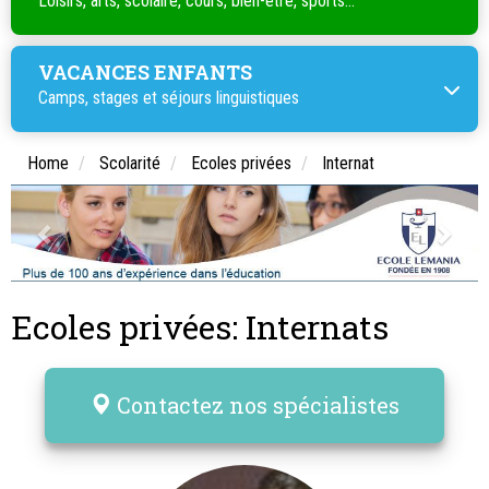
Loisirs, arts, scolaire, cours, bien-être, sports...
VACANCES ENFANTS
Camps, stages et séjours linguistiques
Home
Scolarité
Ecoles privées
Internat
Ecoles privées: Internats
Contactez nos spécialistes