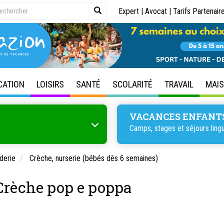
Expert
|
Avocat
|
Tarifs Partenair
CATION
LOISIRS
SANTÉ
SCOLARITÉ
TRAVAIL
MAI
VACANCES ENFANT
Camps, stages et séjours lingu
derie
Crèche, nurserie (bébés dès 6 semaines)
 Crèche pop e poppa