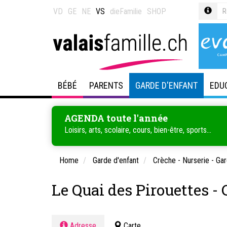
VD
GE
NE
VS
dieFamilie
SHOP
BÉBÉ
PARENTS
GARDE D'ENFANT
EDU
AGENDA toute l'année
Loisirs, arts, scolaire, cours, bien-être, sports...
Home
Garde d'enfant
Crèche - Nurserie - Gar
Le Quai des Pirouettes -
Adresse
Carte