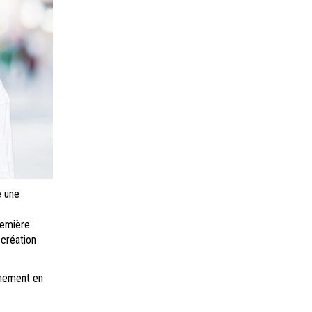
e une
remière
 création
inement en