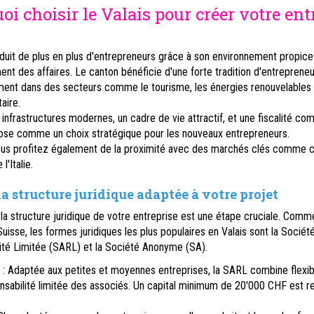
oi choisir le Valais pour créer votre ent
éduit de plus en plus d'entrepreneurs grâce à son environnement propice
t des affaires. Le canton bénéficie d'une forte tradition d'entrepreneur
ement dans des secteurs comme le tourisme, les énergies renouvelables
taire.
infrastructures modernes, un cadre de vie attractif, et une fiscalité comp
pose comme un choix stratégique pour les nouveaux entrepreneurs.
vous profitez également de la proximité avec des marchés clés comme c
l'Italie.
la structure juridique adaptée à votre projet
la structure juridique de votre entreprise est une étape cruciale. Comm
Suisse, les formes juridiques les plus populaires en Valais sont la Sociét
ité Limitée (SARL) et la Société Anonyme (SA).
L
: Adaptée aux petites et moyennes entreprises, la SARL combine flexibi
nsabilité limitée des associés. Un capital minimum de 20'000 CHF est re