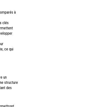
 comparés à
s clés
ermettent
velopper
our
e, ce qui
re un
une structure
tant des
rmettront