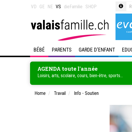
VD
GE
NE
VS
dieFamilie
SHOP
BÉBÉ
PARENTS
GARDE D'ENFANT
EDU
AGENDA toute l'année
Loisirs, arts, scolaire, cours, bien-être, sports...
Home
Travail
Info - Soutien