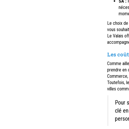
SA :
P
néces
momen
Le choix de 
vous souhai
Le Valais of
accompagnem
Les coût
Comme ailleu
prendre en c
Commerce, et
Toutefois, l
villes comm
Pour 
clé en
person