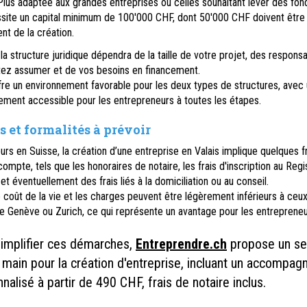
lus adaptée aux grandes entreprises ou celles souhaitant lever des fond
site un capital minimum de 100'000 CHF, dont 50'000 CHF doivent être 
t de la création.
la structure juridique dépendra de la taille de votre projet, des responsa
tez assumer et de vos besoins en financement.
fre un environnement favorable pour les deux types de structures, avec
ent accessible pour les entrepreneurs à toutes les étapes.
s et formalités à prévoir
rs en Suisse, la création d’une entreprise en Valais implique quelques fr
ompte, tels que les honoraires de notaire, les frais d'inscription au Regi
 éventuellement des frais liés à la domiciliation ou au conseil.
e coût de la vie et les charges peuvent être légèrement inférieurs à ce
e Genève ou Zurich, ce qui représente un avantage pour les entrepreneur
simplifier ces démarches,
Entreprendre.ch
propose un se
 main pour la création d'entreprise, incluant un accompa
nalisé à partir de 490 CHF, frais de notaire inclus.