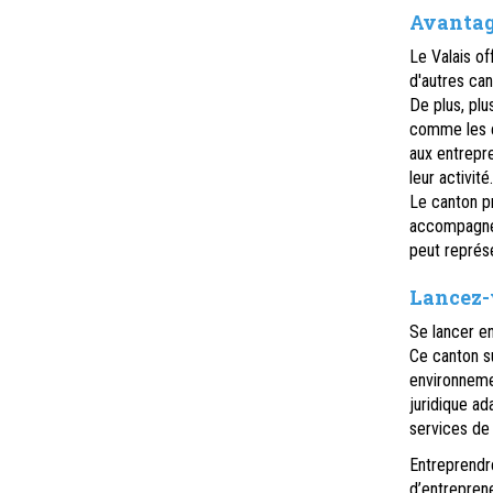
Avantage
Le Valais of
d'autres ca
De plus, plu
comme les é
aux entrepr
leur activité.
Le canton p
accompagner 
peut représe
Lancez-
Se lancer e
Ce canton s
environnemen
juridique ad
services de
Entreprendre
d’entrepren