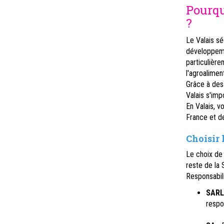
Pourqu
?
Le Valais s
développemen
particulièr
l'agroalimen
Grâce à des 
Valais s'im
En Valais, 
France et de 
Choisir 
Le choix de 
reste de la 
Responsabil
SAR
respo