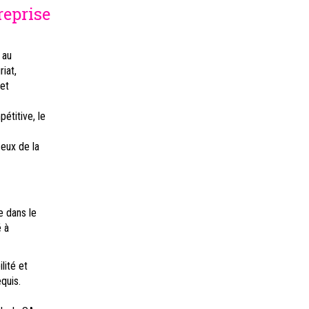
reprise
 au
iat,
 et
étitive, le
eux de la
e dans le
é à
lité et
quis.