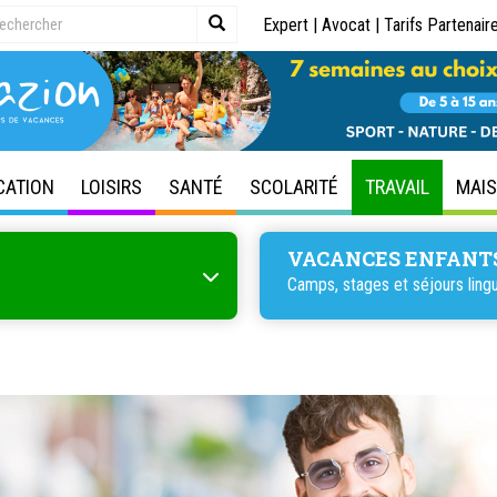
Expert
|
Avocat
|
Tarifs Partenair
CATION
LOISIRS
SANTÉ
SCOLARITÉ
TRAVAIL
MAI
VACANCES ENFANT
Camps, stages et séjours lingu