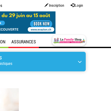
es
Inscription
Login
SON
ASSURANCES
S
istiques