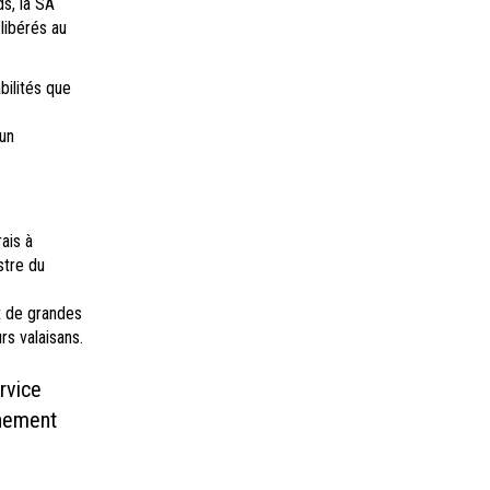
s, la SA
libérés au
bilités que
 un
ais à
stre du
ux de grandes
s valaisans.
rvice
gnement