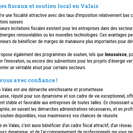
s fiscaux et soutien local en Valais
fre une fiscalité attractive avec des taux d'imposition relativement bas
ntons suisses.
sieurs incitations fiscales existent pour les entreprises dans des secteur
nergies renouvelables ou les nouvelles technologies. Ces avantages p
eneurs de bénéficier de marges de manœuvre plus importantes pour dé
ropose également des programmes de soutien, tels que
Innosuisse
, p
l'innovation, ou encore des subventions pour les projets d’énergie vert
nter un véritable atout pour certains secteurs.
vous avec confiance !
n Valais est une démarche enrichissante et prometteuse.
uisse, réputé pour son dynamisme et son cadre de vie exceptionnel, off
t stable et favorable aux entreprises de toutes tailles. En choisissant 
aptée, en suivant les démarches administratives nécessaires, et en profi
 soutien disponibles, vous maximiserez vos chances de réussite.
 en Valais, c'est aussi bénéficier d’un cadre fiscal attractif, d’un réseau
eurs dynamique, et de l’accompagnement de professionnels qui vous pe