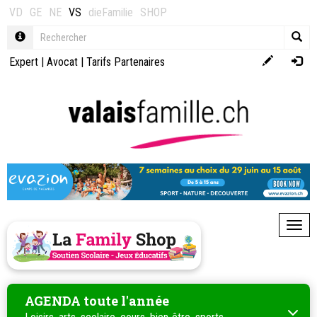
VD
GE
NE
VS
dieFamilie
SHOP
Expert
|
Avocat
|
Tarifs Partenaires
Toggl
AGENDA toute l'année