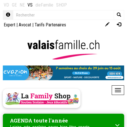
VD
GE
NE
VS
dieFamilie
SHOP
Expert
|
Avocat
|
Tarifs Partenaires
Toggl
AGENDA toute l'année