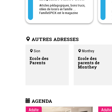
parents
Articles pédagogiques, bons trucs,
idées de loisirs en famille ....
FamilleSPICK est le magazine
suisse des parents
AUTRES ADRESSES
Sion
Monthey
Ecole des
Ecole des
Parents
parents de
Monthey
AGENDA
Adulte
Adulte