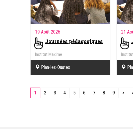
19 Août 2026
21 Ao
Journées pédagogiques
Institut Maxime
Instit
Plan-les-Ouates
Pla
1
2
3
4
5
6
7
8
9
>