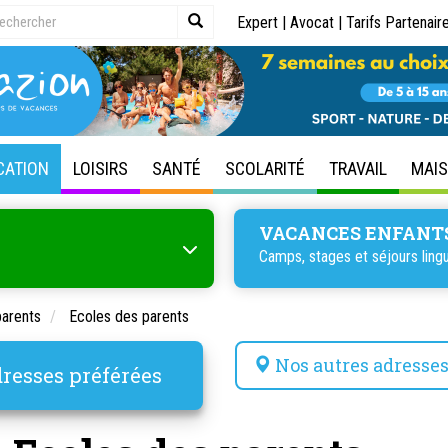
Expert
|
Avocat
|
Tarifs Partenair
CATION
LOISIRS
SANTÉ
SCOLARITÉ
TRAVAIL
MAI
VACANCES ENFANT
Camps, stages et séjours lingu
parents
Ecoles des parents
Nos autres adresse
resses préférées