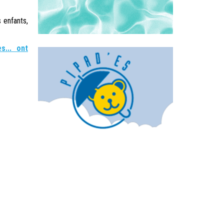
 enfants,
s... ont