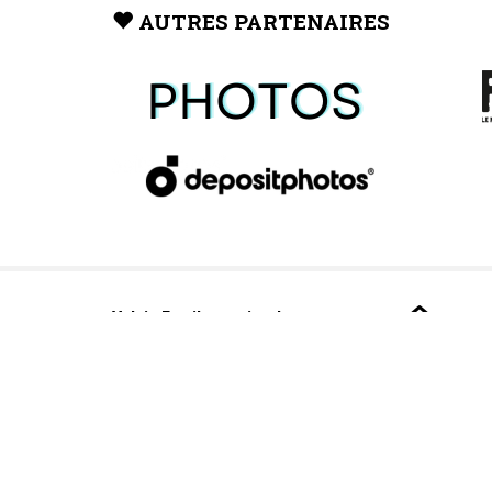
AUTRES PARTENAIRES
Valais Family, un site du
groupe:
Dailles 10
1053 Cugy
Powered by
quicksite
v