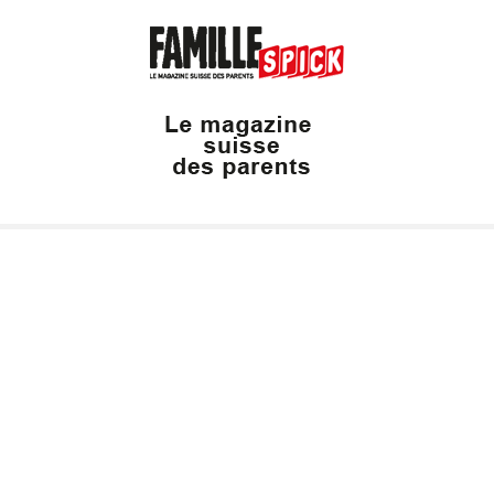
Valais Family, un site du groupe:
Dailles 10
1053 Cugy