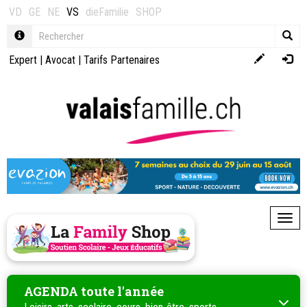
VD
GE
NE
VS
dieFamilie
SHOP
Expert
|
Avocat
|
Tarifs Partenaires
Toggl
AGENDA toute l'année