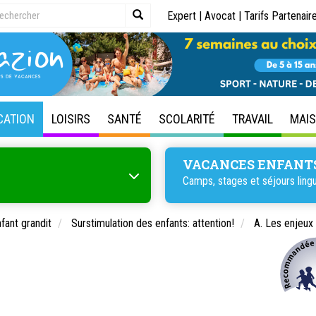
Expert
|
Avocat
|
Tarifs Partenair
CATION
LOISIRS
SANTÉ
SCOLARITÉ
TRAVAIL
MAI
VACANCES ENFANT
Camps, stages et séjours lingu
fant grandit
Surstimulation des enfants: attention!
A. Les enjeux 