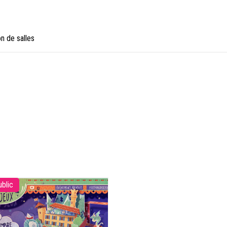
on de salles
ublic