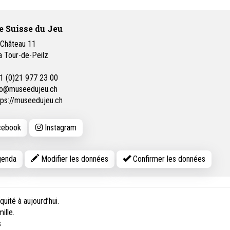
 Suisse du Jeu
 Château 11
a Tour-de-Peilz
1 (0)21 977 23 00
fo@museedujeu.ch
tps://museedujeu.ch
ebook
Instagram
enda
Modifier les données
Confirmer les données
quité à aujourd’hui.
ille.
s