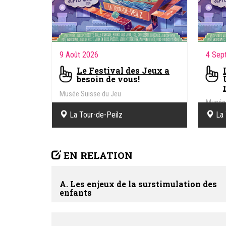
9 Août 2026
4 Sep
Le Festival des Jeux a
besoin de vous!
Musée Suisse du Jeu
Musée 
La Tour-de-Peilz
La 
EN RELATION
A. Les enjeux de la surstimulation des
enfants