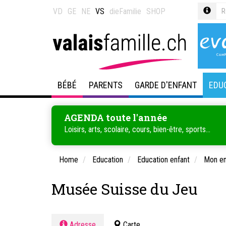
VD
GE
NE
VS
dieFamilie
SHOP
BÉBÉ
PARENTS
GARDE D'ENFANT
EDU
AGENDA toute l'année
Loisirs, arts, scolaire, cours, bien-être, sports...
Home
Education
Education enfant
Mon en
Musée Suisse du Jeu
Adresse
Carte