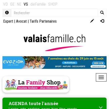
VD
GE
NE
VS
dieFamilie
SHOP
Expert
|
Avocat
|
Tarifs Partenaires
Toggl
AGENDA toute l'année