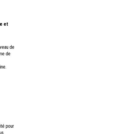
e et
iveau de
ême de
ine.
ité pour
us