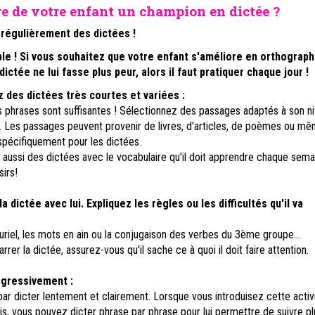
e de votre enfant un champion en dictée ?
re régulièrement des dictées !
le ! Si vous souhaitez que votre enfant s'améliore en orthograph
ictée ne lui fasse plus peur, alors il faut pratiquer chaque jour !
z des dictées très courtes et variées :
s phrases sont suffisantes ! Sélectionnez des passages adaptés à son n
Les passages peuvent provenir de livres, d'articles, de poèmes ou m
spécifiquement pour les dictées.
re aussi des dictées avec le vocabulaire qu'il doit apprendre chaque sema
sirs!
a dictée avec lui. Expliquez les règles ou les difficultés qu'il va
luriel, les mots en ain ou la conjugaison des verbes du 3ème groupe...
rer la dictée, assurez-vous qu'il sache ce à quoi il doit faire attention.
ogressivement :
 dicter lentement et clairement. Lorsque vous introduisez cette activ
is, vous pouvez dicter phrase par phrase pour lui permettre de suivre pl