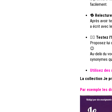
facilement.
🔁 Relecture
Après avoir te
a écrit avec le
🤹‍♂️ Testez 
Proposez-lui d
😉
Au-delà du voc
synonymes qu'i
Utilisez des
La collection Je 
Par exemple les d