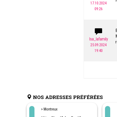
N
17.10.2024
09:26
M
M
Isa_lafamily
r
25.09.2024
c
19:40
f
a
NOS ADRESSES PRÉFÉRÉES
> Montreux