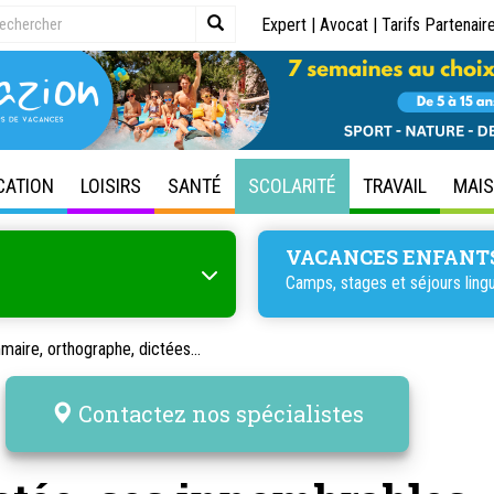
Expert
|
Avocat
|
Tarifs Partenair
CATION
LOISIRS
SANTÉ
SCOLARITÉ
TRAVAIL
MAI
VACANCES ENFANT
Camps, stages et séjours lingu
aire, orthographe, dictées...
Contactez nos spécialistes