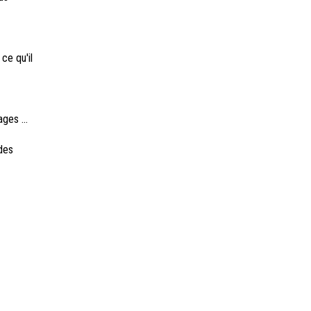
ce qu'il
ges ...
des