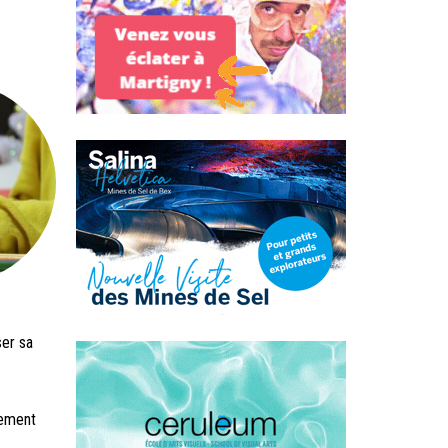
ser sa
vement