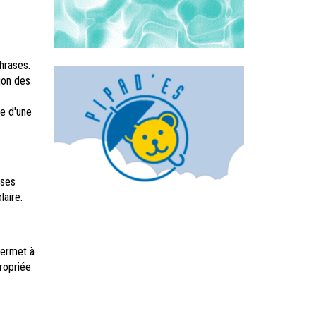
hrases.
ion des
he d'une
ases
laire.
permet à
propriée