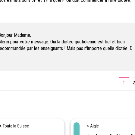
os esnfats sont 3P et 1P à quel P On doit commencer à faire dictèe.
erci en avance .
Bonjour Madame,
erci pour votre message. Oui la dictée quotidienne est bel et bien
ecommandée par les enseignants ! Mais pas n'importe quelle dictée. Da
as de la dictée quotidienne, c'est une TRES courte dictée Type Dictée 
aite avec les mots du vocabulaire appris dans la semaine et préparée ju
vant par l'enfant. Maximum 5 petites phrases.
1
2
> Toute la Suisse
> Aigle