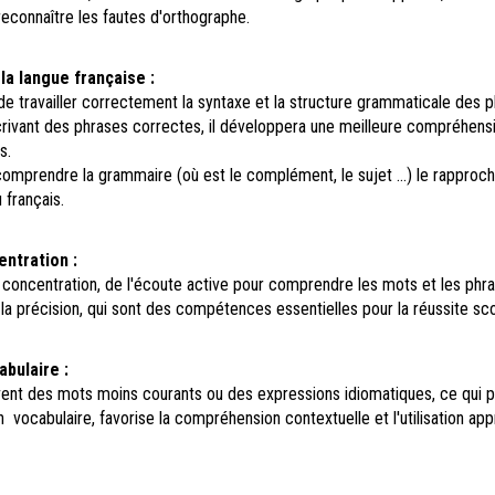
econnaître les fautes d'orthographe.
la langue française :
 de travailler correctement la syntaxe et la structure grammaticale des p
crivant des phrases correctes, il développera une meilleure compréhens
s.
omprendre la grammaire (où est le complément, le sujet ...) le rapproc
 français.
ntration :
a concentration, de l'écoute active pour comprendre les mots et les phr
 la précision, qui sont des compétences essentielles pour la réussite sco
abulaire :
uvent des mots moins courants ou des expressions idiomatiques, ce qui 
on vocabulaire, favorise la compréhension contextuelle et l'utilisation ap