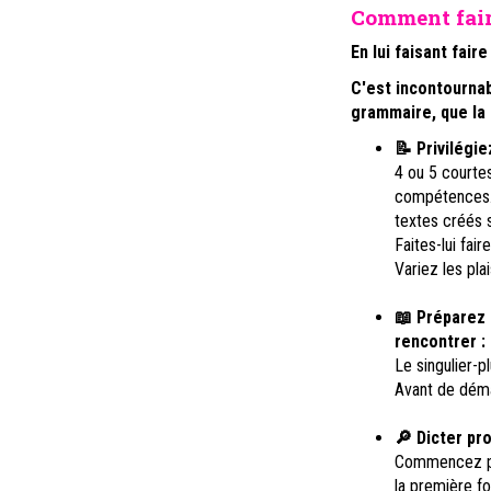
Comment fair
En lui faisant fai
C'est incontournab
grammaire, que la d
📝 Privilégie
4 ou 5 courte
compétences. 
textes créés 
Faites-lui fai
Variez les plai
📖 Préparez l
rencontrer :
Le singulier-p
Avant de démar
🔎 Dicter pr
Commencez par
la première fo