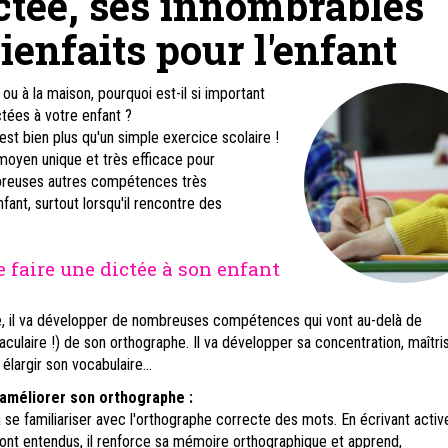
ctée, ses innombrables
ienfaits pour l'enfant
 ou à la maison, pourquoi est-il si important
ictées à votre enfant ?
est bien plus qu'un simple exercice scolaire !
moyen unique et très efficace pour
reuses autres compétences très
fant, surtout lorsqu'il rencontre des
e faire une dictée à son enfant
ée, il va développer de nombreuses compétences qui vont au-delà de
aculaire !) de son orthographe. Il va développer sa concentration, maîtri
élargir son vocabulaire...
améliorer son orthographe :
 à se familiariser avec l'orthographe correcte des mots. En écrivant acti
 sont entendus, il renforce sa mémoire orthographique et apprend,