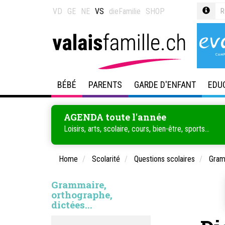
VD
GE
NE
VS
dieFamilie
SHOP
BÉBÉ
PARENTS
GARDE D'ENFANT
EDU
AGENDA toute l'année
Loisirs, arts, scolaire, cours, bien-être, sports...
Home
Scolarité
Questions scolaires
Gramm
Grammaire,
orthographe,
dictées...