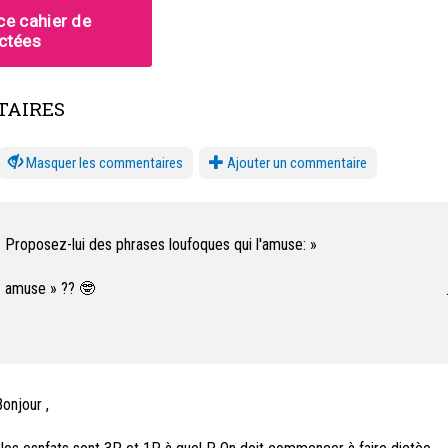
AIRES
les commentaires
Ajouter un commentaire
 Proposez-lui des phrases loufoques qui l'amuse: »
« amuse » ?? 🤓
a dictée pourrait être aussi bénéfique pour les adultes. 😅
onjour ,