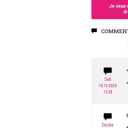
COMMENT
«
Duh
18.10.2024
15:28
L
B
Dictèe