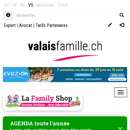
VD
GE
NE
VS
dieFamilie
SHOP
Expert
|
Avocat
|
Tarifs Partenaires
Toggl
AGENDA toute l'année