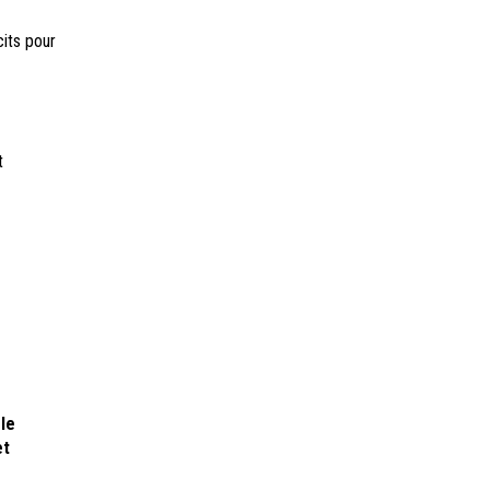
cits pour
t
le
et