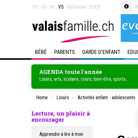
VD
GE
NE
VS
dieFamilie
SHOP
BÉBÉ
PARENTS
GARDE D'ENFANT
EDU
AGENDA toute l'année
Loisirs, arts, scolaire, cours, bien-être, sports...
Home
Loisirs
Activités enfant - adolescents
Lecture, un plaisir à
encourager
Apprendre à lire à mon