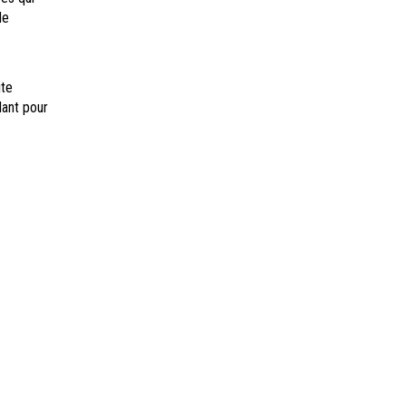
de
ite
lant pour