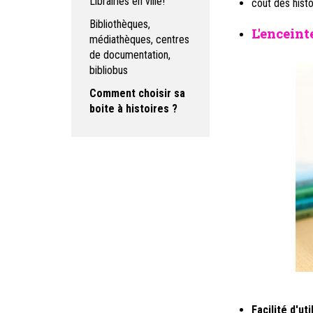
Librairies en ville!
coût des histo
Bibliothèques,
L'enceint
médiathèques, centres
de documentation,
bibliobus
Comment choisir sa
boite à histoires ?
Facilité d'ut