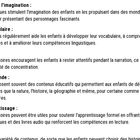
'imagination :
ues stimulent l'imagination des enfants en les propulsant dans des mon
ur présentant des personnages fascinants.
aire :
s régulièrement aide les enfants à développer leur vocabulaire, à compr
s et à améliorer leurs compétences linguistiques.
oires encouragent les enfants à rester attentifs pendant la narration, ce 
té de concentration.
de :
sent souvent des contenus éducatifs qui permettent aux enfants de dé
ls que la nature, l'histoire, la géographie et même, pour certaine comme 
res.
tissage :
oires peuvent être utiles pour soutenir l'apprentissage formel en offran
es et des livres audio qui renforcent les compétences en lecture.
 variété de contenus, de sorte que les enfants peuvent choisir des histoi