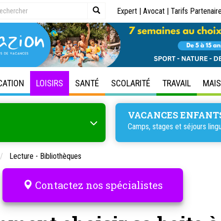
Expert
|
Avocat
|
Tarifs Partenair
CATION
LOISIRS
SANTÉ
SCOLARITÉ
TRAVAIL
MAI
VACANCES ENFANT
Camps, stages et séjours lingu
Lecture - Bibliothèques
Contactez nos spécialistes