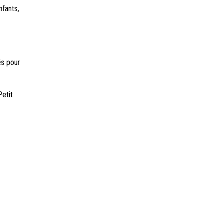
nfants,
és pour
etit