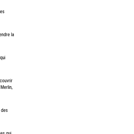
des
endre la
qui
couvrir
Merlin,
t des
res qui