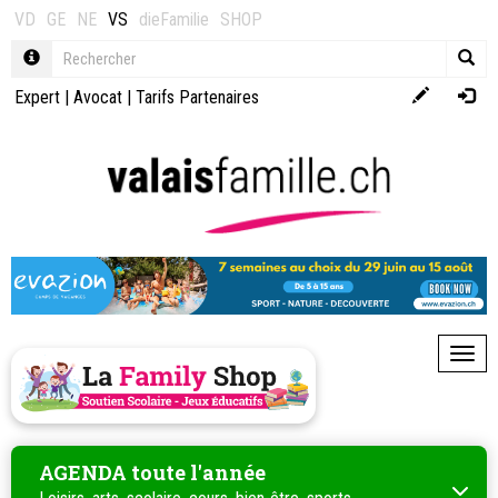
VD
GE
NE
VS
dieFamilie
SHOP
Expert
|
Avocat
|
Tarifs Partenaires
Toggl
AGENDA toute l'année