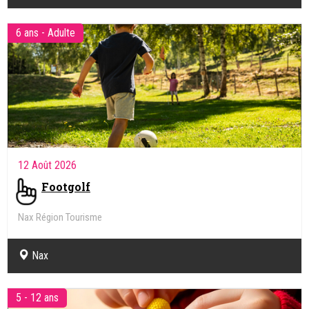
6 ans - Adulte
12 Août 2026
Footgolf
Nax Région Tourisme
Nax
5 - 12 ans