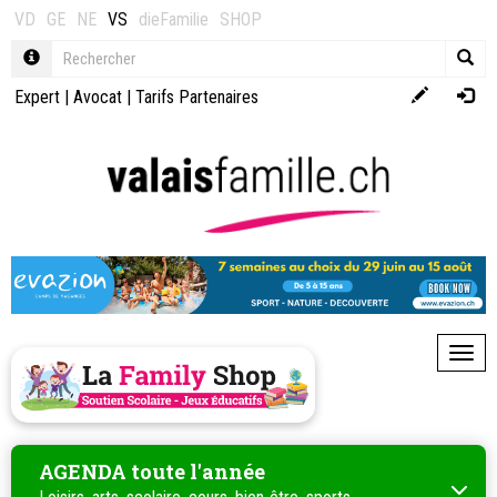
VD
GE
NE
VS
dieFamilie
SHOP
Expert
|
Avocat
|
Tarifs Partenaires
Toggl
AGENDA toute l'année