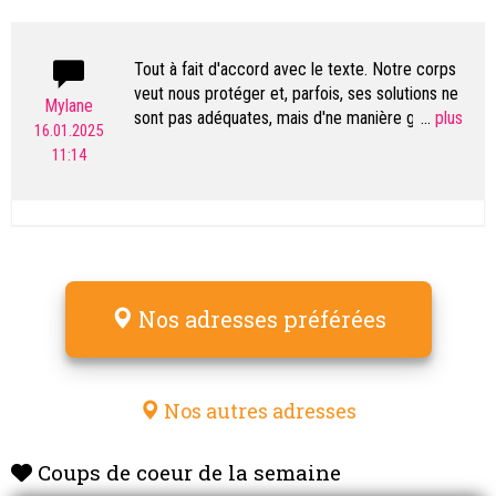
Tout à fait d'accord avec le texte. Notre corps
veut nous protéger et, parfois, ses solutions ne
Mylane
sont pas adéquates, mais d'ne manière générale,
...
16.01.2025
c'est bien vu. Exemple: je n'avais pas envie de
11:14
faire une sortie (aller au carnaval de Bâle avec 25
élèves, départ vers 19 h de Genève, en dormant
(!) dans le car jusqu'au Morgenstreich à 04H ), ce
qui me semblait inopportun, je me suis luxé
l'épaule le vendredi précédent à ski. Et ainsi, je
ne pouvais plus y aller.
Nos adresses préférées
Nos autres adresses
Coups de coeur de la semaine