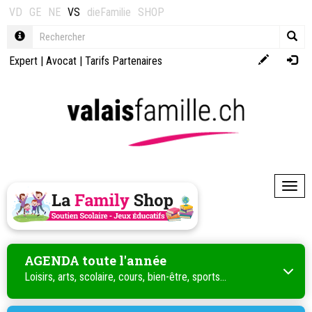
VD
GE
NE
VS
dieFamilie
SHOP
Expert
|
Avocat
|
Tarifs Partenaires
Toggl
AGENDA toute l'année
Loisirs, arts, scolaire, cours, bien-être, sports...