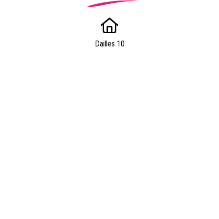
Dailles 10
1053 Cugy
info@valaisfamille.ch
Powered by
quicksite
|
Qui sommes-nous ?
|
Contact
|
Nos experts
|
Tarifs
|
Informations utiles
|
Forum