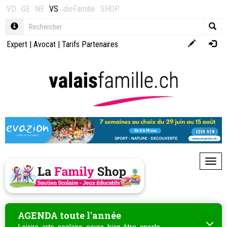
VD
GE
NE
VS
dieFamilie
SHOP
Expert
|
Avocat
|
Tarifs Partenaires
Toggl
AGENDA toute l'année