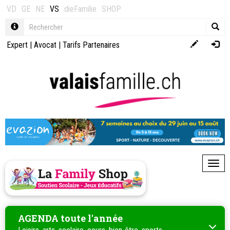
VD
GE
NE
VS
dieFamilie
SHOP
Expert
|
Avocat
|
Tarifs Partenaires
Toggl
AGENDA toute l'année