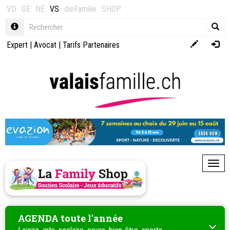
VD
GE
NE
VS
dieFamilie
SHOP
Expert
|
Avocat
|
Tarifs Partenaires
Toggl
AGENDA toute l'année