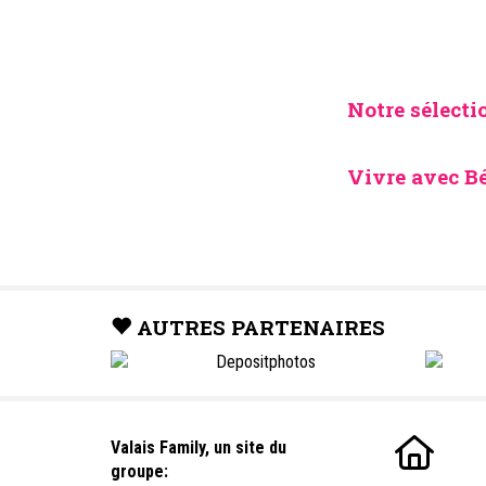
AUTRES PARTENAIRES
Valais Family, un site du
groupe:
Dailles 10
1053 Cugy
Powered by
quicksite
v