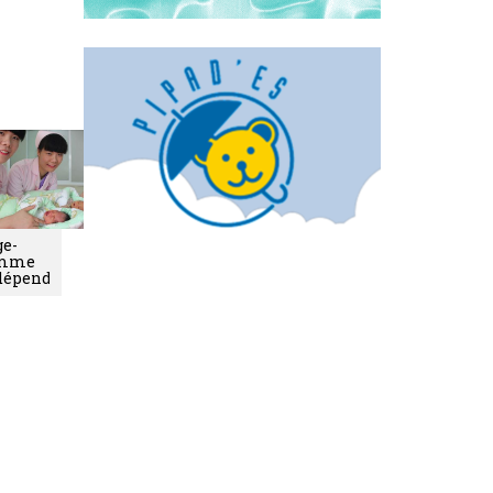
ge-
mme
dépendante