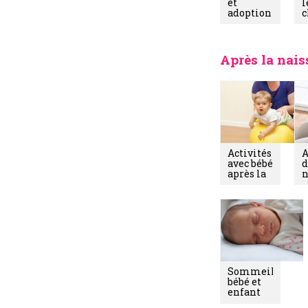
et
l
adoption
d
c
Après la nai
Activités
A
avec bébé
d
après la
n
naissance
e
b
Sommeil,
bébé et
enfant