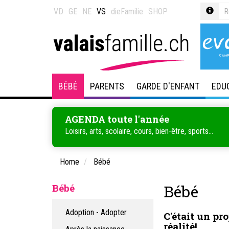
VD
GE
NE
VS
dieFamilie
SHOP
BÉBÉ
PARENTS
GARDE D'ENFANT
EDU
AGENDA toute l'année
Loisirs, arts, scolaire, cours, bien-être, sports...
Home
Bébé
Bébé
Bébé
Adoption - Adopter
C'était un pr
réalité!