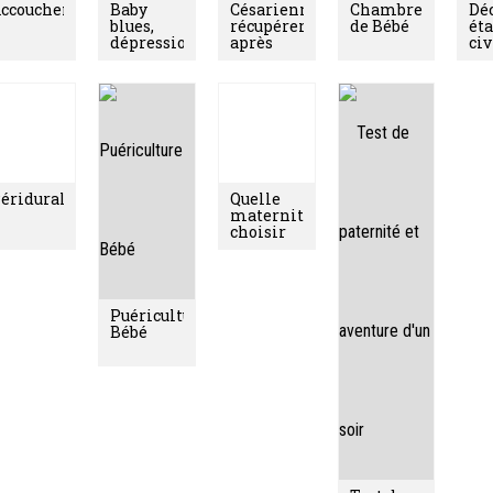
nts
ccouchement
Baby
Césarienne:
Chambre
Déc
blues,
récupérer
de Bébé
éta
dépression
après
civ
post-
al
partum
di
et bébé
éridurale
Puériculture
Quelle
Test de
Bébé
maternité
paternité
choisir
et
pour
aventure
accoucher
d'un soir
?
n de livre sur la grossesse et l'arrivée de Bébé
ébé