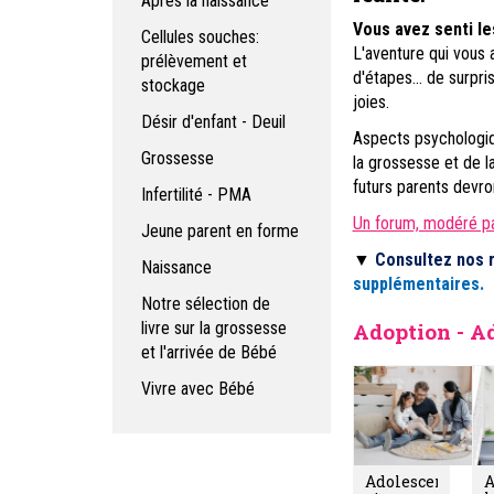
Après la naissance
Vous avez senti le
Cellules souches:
L'aventure qui vous
prélèvement et
d'étapes... de surpr
stockage
joies.
Désir d'enfant - Deuil
Aspects psychologiqu
Grossesse
la grossesse et de l
futurs parents devro
Infertilité - PMA
Un forum, modéré p
Jeune parent en forme
▼
Consultez nos 
Naissance
supplémentaires.
Notre sélection de
livre sur la grossesse
Adoption - A
et l'arrivée de Bébé
Vivre avec Bébé
Adolescence
A