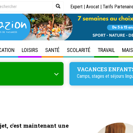
Expert
|
Avocat
|
Tarifs Partenair
CATION
LOISIRS
SANTÉ
SCOLARITÉ
TRAVAIL
MAI
VACANCES ENFANT
Camps, stages et séjours lingu
ojet, c'est maintenant une