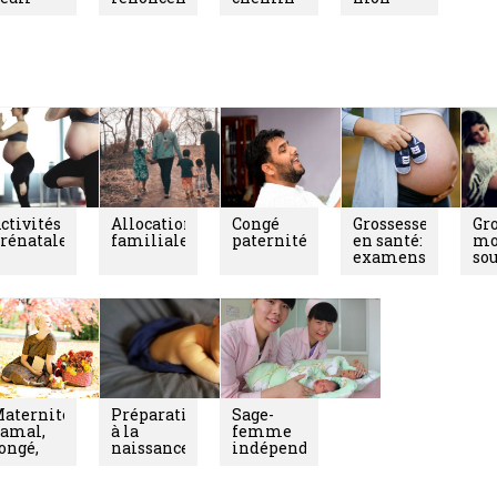
érinatal
vers
bébé
l'adoption
nts
ctivités
Allocations
Congé
Grossesse
Gro
rénatales
familiales
paternité
en santé:
mo
examens,
so
suivis
aternité:
Préparation
Sage-
amal,
à la
femme
ongé,
naissance
indépendante
ssurances...
et à la
parentalité