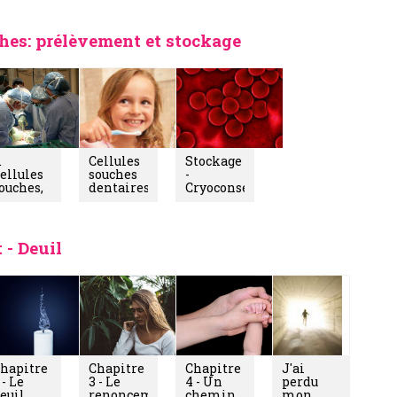
hes: prélèvement et stockage
.
Cellules
Stockage
ellules
souches
-
ouches,
dentaires,
Cryoconservation
comment
pourquoi
des
euvent-
les faire
cellules
lles
stocker?
souches
auver
 - Deuil
es vies?
hapitre
Chapitre
Chapitre
J'ai
 - Le
3 - Le
4 - Un
perdu
euil
renoncement
chemin
mon