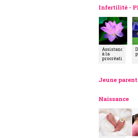
Infertilité -
Assistance
D
à la
p
procréation/PM
Jeune parent
Naissance