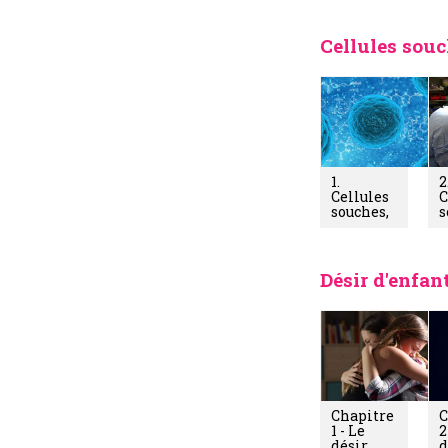
Cellules souc
1.
2
Cellules
C
souches,
s
qu'est-ce
que c'est?
p
e
s
Désir d'enfant
d
Chapitre
C
1 - Le
2
désir
d