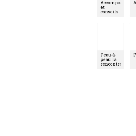
Accompagneme
A
et
conseils
lors de la
naissance
de Bébé
Peau-à-
P
peau: la
rencontre
entre
maman
et bébé
Notre sélectio
Vivre avec B