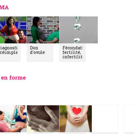
 PMA
iagnostic
Don
Fécondation,
réimplantatoire
d'ovule
fertilité,
A
infertilité
 en forme