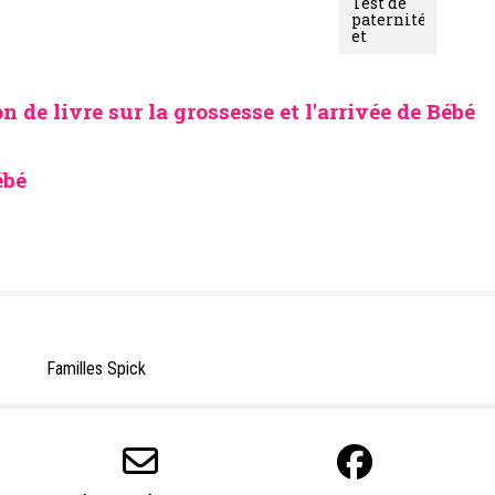
info@valaisfamille.ch
 5.5.2 © 2002-2026 All rights reserved
|
Qui sommes-nous ?
|
Contact
|
Nos experts
|
Tarifs
|