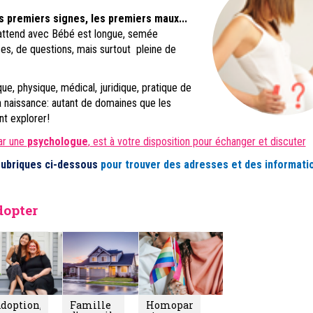
s premiers signes, les premiers maux...
 attend avec Bébé est longue, semée
ises, de questions, mais surtout pleine de
e, physique, médical, juridique, pratique de
a naissance: autant de domaines que les
nt explorer!
ar une
psychologue
,
est à votre disposition pour échanger et discuter
rubriques ci-dessous
pour trouver des adresses et des informati
dopter
doption,
Famille
Homoparentalité