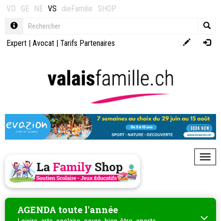
VD
GE
NE
VS
dieFamilie
SHOP
Expert
|
Avocat
|
Tarifs Partenaires
Toggl
AGENDA toute l'année