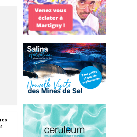
ires
es