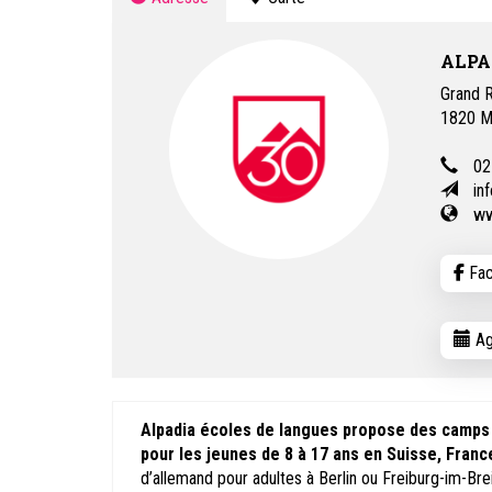
ALPA
Grand 
1820
M
02
in
ww
Fac
Ag
Alpadia écoles de langues propose des camps l
pour les jeunes de 8 à 17 ans en Suisse, Fran
d’allemand pour adultes à Berlin ou Freiburg-im-Bre