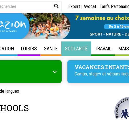
Expert
|
Avocat
|
Tarifs Partenair
CATION
LOISIRS
SANTÉ
SCOLARITÉ
TRAVAIL
MAI
VACANCES ENFANT
Camps, stages et séjours lingu
de langues
CHOOLS