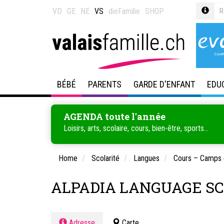
VD
GE
NE
VS
dieFamilie
SHOP
BÉBÉ
PARENTS
GARDE D'ENFANT
EDU
AGENDA toute l'année
Loisirs, arts, scolaire, cours, bien-être, sports...
Home
Scolarité
Langues
Cours – Camps 
ALPADIA LANGUAGE S
Adresse
Carte