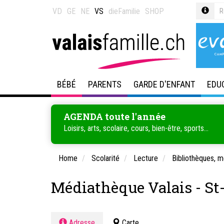
VD
GE
NE
VS
dieFamilie
SHOP
BÉBÉ
PARENTS
GARDE D'ENFANT
EDU
AGENDA toute l'année
Loisirs, arts, scolaire, cours, bien-être, sports...
Home
Scolarité
Lecture
Bibliothèques, 
Médiathèque Valais - St
Adresse
Carte