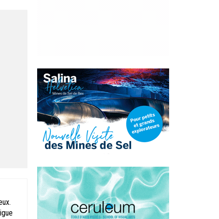
eux.
rigue