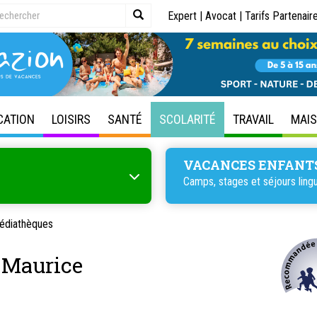
Expert
|
Avocat
|
Tarifs Partenair
CATION
LOISIRS
SANTÉ
SCOLARITÉ
TRAVAIL
MAI
VACANCES ENFANT
Camps, stages et séjours lingu
médiathèques
-Maurice