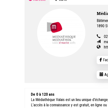
Média
Bâtimen
1890
S
02
me
ht
Fac
Ag
De 0 à 120 ans
La Médiathèque Valais est un lieu unique d’échange, 
L’accès à la connaissance y est gratuit, en ligne ou 