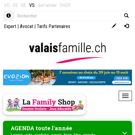
VD
GE
NE
VS
dieFamilie
SHOP
Expert
|
Avocat
|
Tarifs Partenaires
Toggl
AGENDA toute l'année