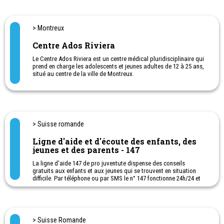
> Montreux
Centre Ados Riviera
Le Centre Ados Riviera est un centre médical pluridisciplinaire qui
prend en charge les adolescents et jeunes adultes de 12 à 25 ans,
situé au centre de la ville de Montreux.
Il comporte un pôle somatique (généraliste, pédiatre,
gynécologue) ainsi qu’un pôle psy (pédopsychiatre,
psychologues, infirmier en santé mentale, ergothérapeute).
> Suisse romande
Ligne d'aide et d'écoute des enfants, des
jeunes et des parents - 147
La ligne d'aide 147 de pro juventute dispense des conseils
gratuits aux enfants et aux jeunes qui se trouvent en situation
difficile. Par téléphone ou par SMS le n° 147 fonctionne 24h/24 et
7j/7 dans toute la Suisse, dans les 3 langues nationales.
Confidentialité et gratuité garantie.
Un partenariat entre Projuventute et des permanences qualifiées.
> Suisse Romande