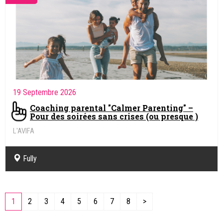
19 Septembre 2026
Coaching parental "Calmer Parenting" –
Pour des soirées sans crises (ou presque )
L'AVIFA
Fully
1
2
3
4
5
6
7
8
>