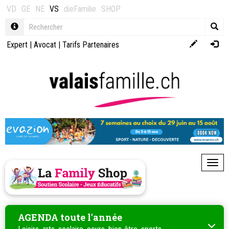
VD
GE
NE
VS
dieFamilie
SHOP
Expert
|
Avocat
|
Tarifs Partenaires
Toggl
AGENDA toute l'année