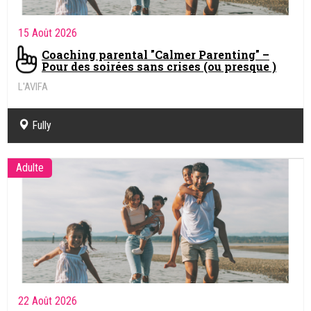
15 Août 2026
Coaching parental "Calmer Parenting" –
Pour des soirées sans crises (ou presque )
L'AVIFA
Fully
Adulte
22 Août 2026