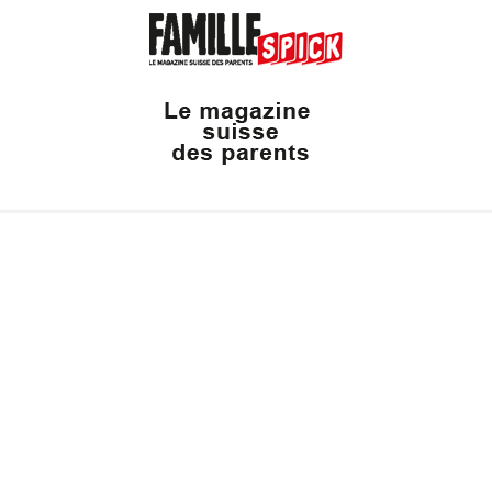
Valais Family, un site du groupe:
Dailles 10
1053 Cugy