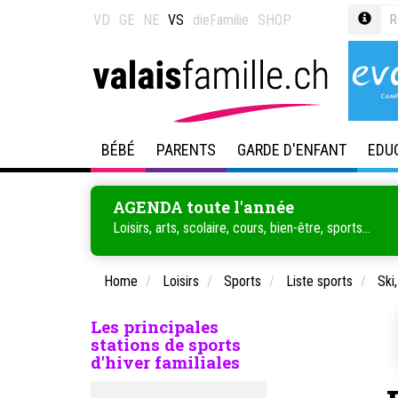
VD
GE
NE
VS
dieFamilie
SHOP
BÉBÉ
PARENTS
GARDE D'ENFANT
EDU
AGENDA toute l'année
Loisirs, arts, scolaire, cours, bien-être, sports...
Home
Loisirs
Sports
Liste sports
Ski
Les principales
stations de sports
d'hiver familiales