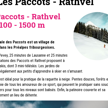
Les Paccots - Rathvel
Paccots -
Rathvel
100 - 1500 m
iale des Paccots est un village de
 dans les Préalpes fribourgeoises.
Vevey, 25 minutes de Lausanne et 25 minutes
tations des Paccots et Rathvel proposent à
skis, dont 3 mini-téléskis. Les jardins de
également aux petits d'apprendre à skier en s'amusant.
est idéal pour la pratique de la raquette à neige. Pentes douces, forêts e
a joie de tous les amoureux de ce sport, qui peuvent le pratiquer sans souc
rs pour tous les niveaux sont balisés. Enfin, la patinoire couverte et sa
ement un lieu de détente.