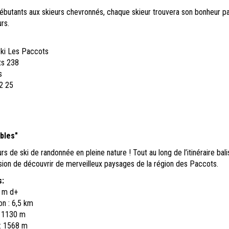
ébutants aux skieurs chevronnés, chaque skieur trouvera son bonheur p
rs.
Ski Les Paccots
ts 238
s
2 25
bles"
s de ski de randonnée en pleine nature ! Tout au long de l’itinéraire bali
sion de découvrir de merveilleux paysages de la région des Paccots.
s:
5 m d+
n : 6,5 km
: 1130 m
 : 1568 m