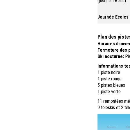
(jusqu'à 16 ans)
Journée Ecoles
Plan des piste
Horaires d'ouve
Fermeture des p
Ski nocturne:
Pi
Informations te
1 piste noire
1 piste rouge
5 pistes bleues
1 piste verte
11 remontées méc
9 téléskis et 2 té