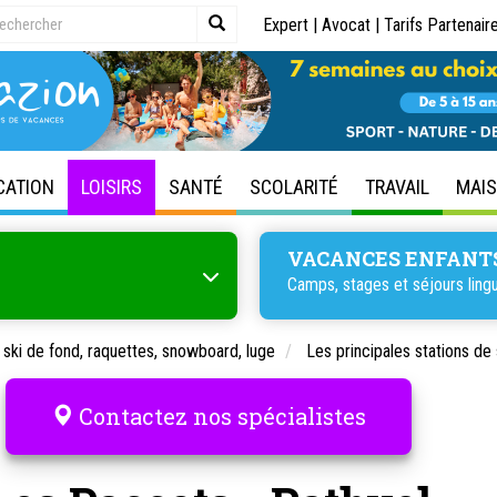
Expert
|
Avocat
|
Tarifs Partenair
CATION
LOISIRS
SANTÉ
SCOLARITÉ
TRAVAIL
MAI
VACANCES ENFANT
Camps, stages et séjours lingu
, ski de fond, raquettes, snowboard, luge
Les principales stations de 
Contactez nos spécialistes