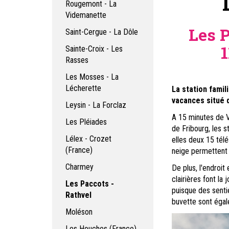
Rougemont - La
Videmanette
Les 
Saint-Cergue - La Dôle
1
Sainte-Croix - Les
Rasses
Les Mosses - La
Lécherette
La station famil
vacances
situé
Leysin - La Forclaz
A 15 minutes de 
Les Pléiades
de Fribourg, les s
Lélex - Crozet
elles deux 15 télé
(France)
neige permettent 
Charmey
De plus, l'endroit 
clairières font l
Les Paccots -
puisque des sentie
Rathvel
buvette sont égal
Moléson
Les Houches (France)