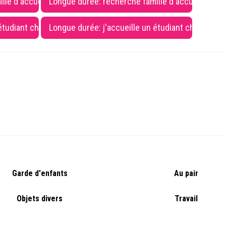
ille d'accueil en suisse romande
Longue durée: recherche famille d'accueil suis
 étudiant chez moi en suisse romande
Longue durée: j'accueille un étudiant chez moi 
Garde d'enfants
Au pair
Objets divers
Travail