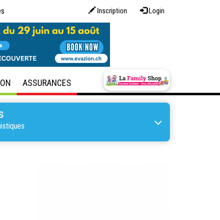
es
Inscription
Login
SON
ASSURANCES
S
istiques