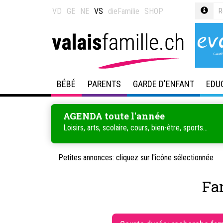
VD
GE
NE
VS
dieFamilie
SHOP
BÉBÉ
PARENTS
GARDE D'ENFANT
EDU
AGENDA toute l'année
Loisirs, arts, scolaire, cours, bien-être, sports...
Petites annonces: cliquez sur l'icône sélectionnée
Fa