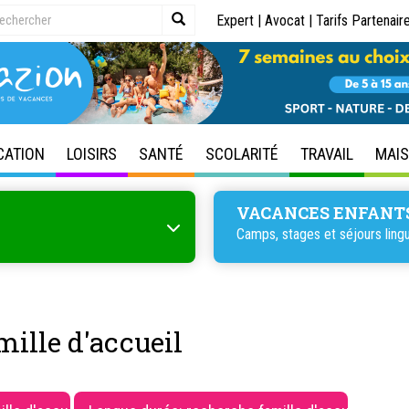
Expert
|
Avocat
|
Tarifs Partenair
CATION
LOISIRS
SANTÉ
SCOLARITÉ
TRAVAIL
MAI
VACANCES ENFANT
Camps, stages et séjours lingu
mille d'accueil