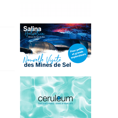
se Romande
en suisse romande