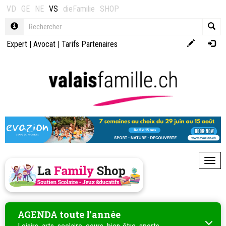
VD
GE
NE
VS
dieFamilie
SHOP
Expert
|
Avocat
|
Tarifs Partenaires
Toggl
AGENDA toute l'année