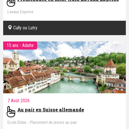
Lavaux Express
Cully ou Lutry
15 ans - Adulte
7 Août 2026
Au pair en Suisse allemande
Ecole Didac - Placement de jeunes au-pair