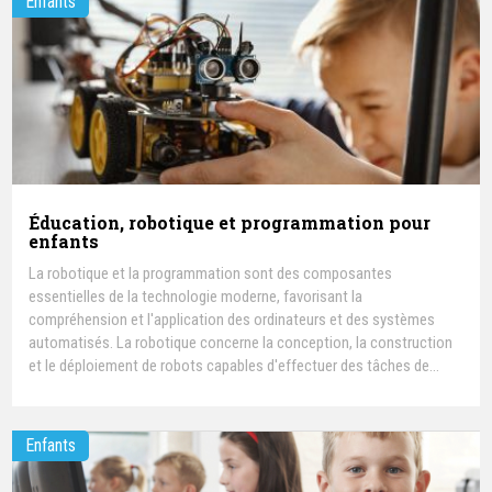
Enfants
Éducation, robotique et programmation pour
enfants
La robotique et la programmation sont des composantes
essentielles de la technologie moderne, favorisant la
compréhension et l'application des ordinateurs et des systèmes
automatisés. La robotique concerne la conception, la construction
et le déploiement de robots capables d'effectuer des tâches de
manière autonome ou semi-autonome. La programmation consiste
à écrire des instructions dans un langage informatique que les
robots et autres systèmes numériques exécutent.
Enfants