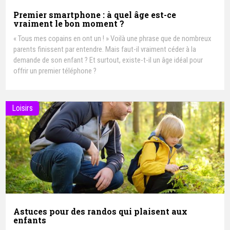
Premier smartphone : à quel âge est-ce
vraiment le bon moment ?
« Tous mes copains en ont un ! » Voilà une phrase que de nombreux
parents finissent par entendre. Mais faut-il vraiment céder à la
demande de son enfant ? Et surtout, existe-t-il un âge idéal pour
offrir un premier téléphone ?
Loisirs
Astuces pour des randos qui plaisent aux
enfants